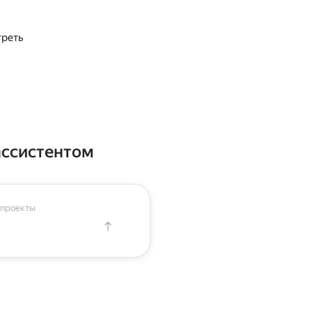
треть
ассистентом