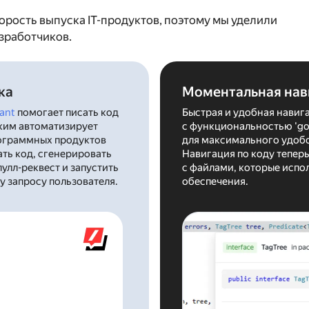
орость выпуска IT-продуктов, поэтому мы уделили
зработчиков.
ка
Моментальная нав
tant
помогает писать код
Быстрая и удобная навига
ежим автоматизирует
с функциональностью 'go to 
рограммных продуктов
для максимального удобс
ать код, сгенерировать
Навигация по коду теперь 
улл-реквест и запустить
с файлами, которые испо
 запросу пользователя.
обеспечения.