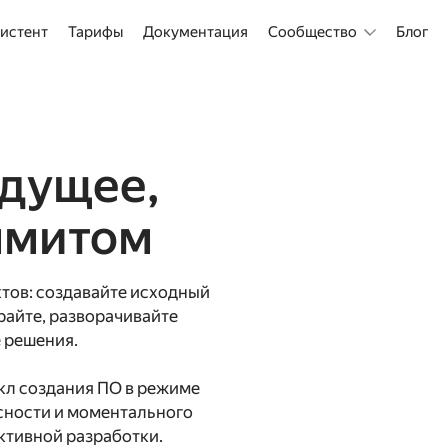
истент
Тарифы
Документация
Сообщество
Блог
дущее,

ммитом
тов: создавайте исходный 
райте, разворачивайте 
решения.

икл создания ПО в режиме 
сности и моментального 
ективной разработки.