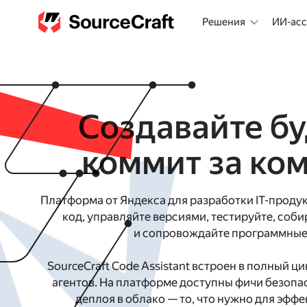
Решения
ИИ-асс
Создавайте бу
коммит за ко
Платформа от Яндекса для разработки IT-продук
код, управляйте версиями, тестируйте, соби
и сопровождайте программные 
SourceCraft Code Assistant встроен в полный ц
агентов. На платформе доступны фичи безопа
деплоя в облако — то, что нужно для эфф