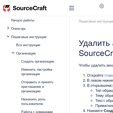
Code Assistant
Vibecraft
До
Начало работы
Пошаговые инструкци
Опенсорс
Пошаговые инструкции
Удалить 
Все инструкции
SourceCr
Организации
Создать организацию
Чтобы удалить акк
Изменить настройки
организации
Откройте
глав
В левом нижн
Отправить и принять
В открывшемся
приглашение в
Тип обра
организацию
Тему обр
Назначить роль
Текст обр
пользователю
Приватно
Нажмите
Созд
Работа с командами