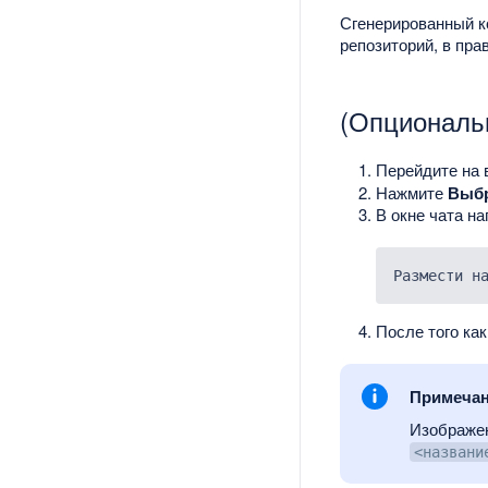
Сгенерированный ко
репозиторий, в пр
(Опциональ
Перейдите на
Нажмите
Выб
В окне чата н
После того как
Примеча
Изображен
<названи