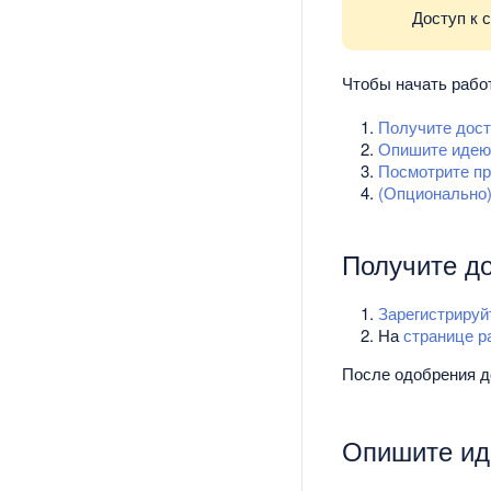
Доступ к 
Чтобы начать работ
Получите досту
Опишите идею
Посмотрите п
(Опционально)
Получите до
Зарегистрируй
На
странице ра
После одобрения до
Опишите и