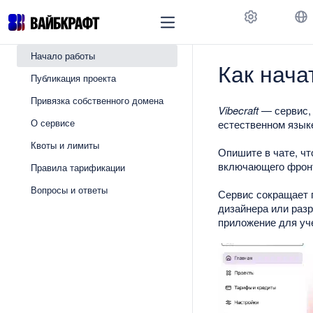
Code Assistant
Vibecraft
Докумен
Начало работы
Как начат
Публикация проекта
Привязка собственного домена
Vibecraft
— сервис, 
О сервисе
естественном язык
Квоты и лимиты
Опишите в чате, чт
включающего фронт
Правила тарификации
Вопросы и ответы
Сервис сокращает 
дизайнера или разр
приложение для уче