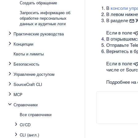
Создать обращение
В
консоли упр
Запросить информацию об
В левом нижне
обработке персональных
В разделе
данных и аудитные логи
Если в поле
Практические руководства
В открывшемс
Концепции
Отправьте Tel
Вернитесь в бр
Квоты и лимиты
Если в поле
Безопасность
числе от Sourc
Управление доступом
Подробнее на
SourceCraft CLI
MCP
Справочники
Все справочники
CI/CD
CLI (англ.)