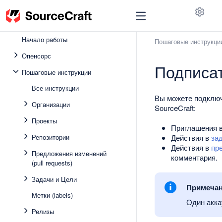
Code Assistant
Vibecraft
До
Начало работы
Пошаговые инструкци
Опенсорс
Подписат
Пошаговые инструкции
Все инструкции
Вы можете подключ
Организации
SourceCraft:
Проекты
Приглашения 
Репозитории
Действия в
за
Действия в
пр
Предложения изменений
комментария.
(pull requests)
Задачи и Цели
Примеча
Метки (labels)
Один акка
Релизы